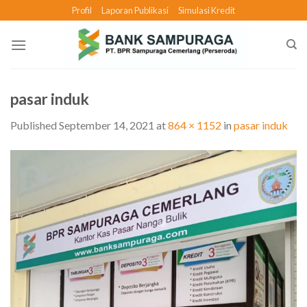
Skip
Profil
Laporan Publikasi
Simulasi Kredit
to
content
pasar induk
Published
September 14, 2021
at
864 × 1152
in
pasar induk